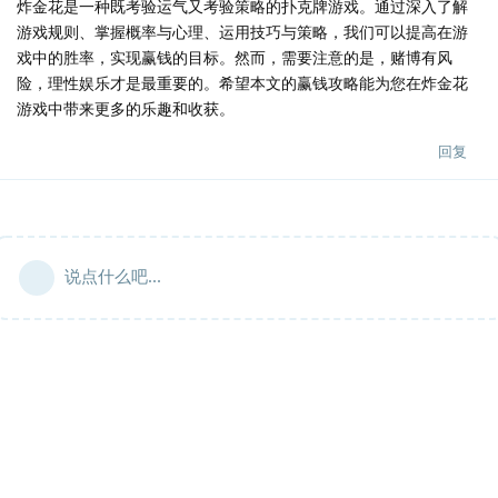
炸金花是一种既考验运气又考验策略的扑克牌游戏。通过深入了解
游戏规则、掌握概率与心理、运用技巧与策略，我们可以提高在游
戏中的胜率，实现赢钱的目标。然而，需要注意的是，赌博有风
险，理性娱乐才是最重要的。希望本文的赢钱攻略能为您在炸金花
游戏中带来更多的乐趣和收获。
回复
说点什么吧...