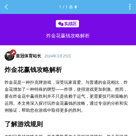
1
/
1
条
实战区
炸金花赢钱攻略解析
皇冠体育站长
2024年3月25日
炸金花赢钱攻略解析
炸金花是一种扑克牌游戏，深受玩家喜爱。与普通的金花相比，炸
金花增加了一种特殊的牌型——炸弹，使得游戏更加刺激。然而，
要在炸金花中赢得胜利并不只是依赖于运气，更需要技巧和策略的
运用。本文将深入探讨玩炸金花赢钱的攻略，通过专业的分析和实
例验证，帮助您在游戏中取得更多的胜利。
了解游戏规则