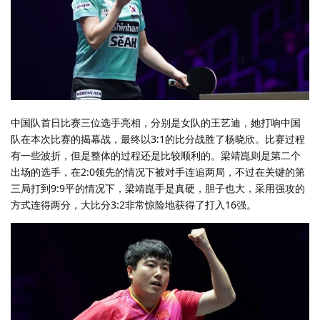
中国队首日比赛三位选手亮相，分别是女队的王艺迪，她打响中国
队在本次比赛的揭幕战，最终以3:1的比分战胜了杨晓欣。比赛过程
有一些波折，但是整体的过程还是比较顺利的。梁靖崑则是第二个
出场的选手，在2:0领先的情况下被对手连追两局，不过在关键的第
三局打到9:9平的情况下，梁靖崑手是真硬，胆子也大，采用强攻的
方式连得两分，大比分3:2非常惊险地获得了打入16强。