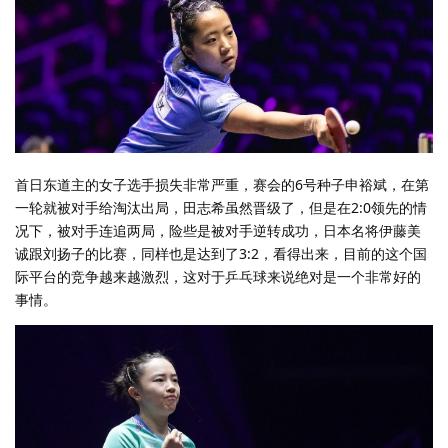
首日东道主的女子选手损失非常严重，赛会的6号种子申裕斌，在第
一轮就被对手给淘汰出局，田志希虽然晋级了，但是在2:0领先的情
况下，被对手连追两局，险些是被对手逆转成功，日本名将伊藤美
诚跟刘扬子的比赛，同样也是达到了3:2，看得出来，目前的这个国
际平台的竞争越来越激烈，这对于乒乓球来说绝对是一个非常好的
事情。