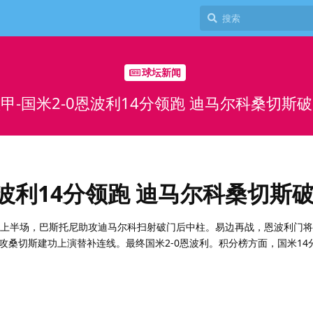
球坛新闻
甲-国米2-0恩波利14分领跑 迪马尔科桑切斯
恩波利14分领跑 迪马尔科桑切斯
。上半场，巴斯托尼助攻迪马尔科扫射破门后中柱。易边再战，恩波利门
攻桑切斯建功上演替补连线。最终国米2-0恩波利。积分榜方面，国米14