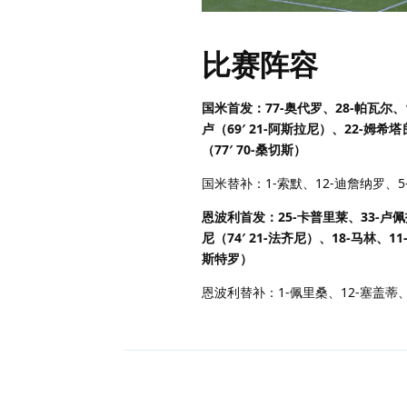
比赛阵容
国米首发：77-奥代罗、28-帕瓦尔、1
卢（69′ 21-阿斯拉尼）、22-姆希塔
（77′ 70-桑切斯）
国米替补：1-索默、12-迪詹纳罗、5
恩波利首发：25-卡普里莱、33-卢佩
尼（74′ 21-法齐尼）、18-马林、1
斯特罗）
恩波利替补：1-佩里桑、12-塞盖蒂、