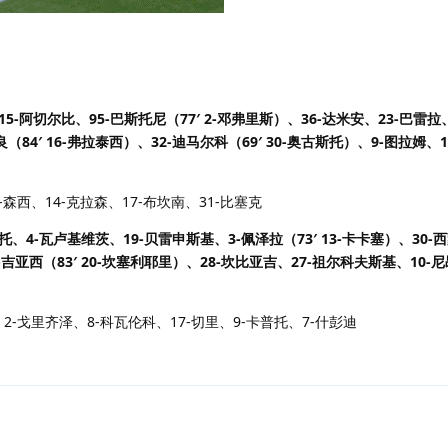
5-阿切尔比、95-巴斯托尼（77′ 2-邓弗里斯）、36-达米安、23-巴雷拉
良（84′ 16-弗拉泰西）、32-迪马尔科（69′ 30-奥古斯托）、9-图拉姆、
-森西、14-克拉森、17-布坎南、31-比塞克
托、4-瓦卢基维茨、19-贝雷申斯基、3-佩泽拉（73′ 13-卡卡塞）、30-
1-吉亚西（83′ 20-坎塞利耶里）、28-坎比亚吉、27-祖尔科夫斯基、10-尼昂
2-戈里齐泽、8-科瓦伦科、17-切里、9-卡普托、7-什彭迪