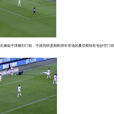
斯右侧低平球横扫门前，中路同样是刚刚替补登场的桑切斯轻松包抄空门得分