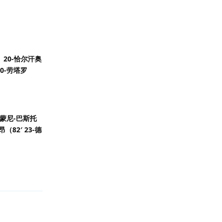
、20-恰尔汗奥
10-劳塔罗
西蒙尼-巴斯托
（82′ 23-德
回复