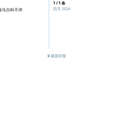
1
/
1
条
四月 2024
迪马尔科不停
最新回复