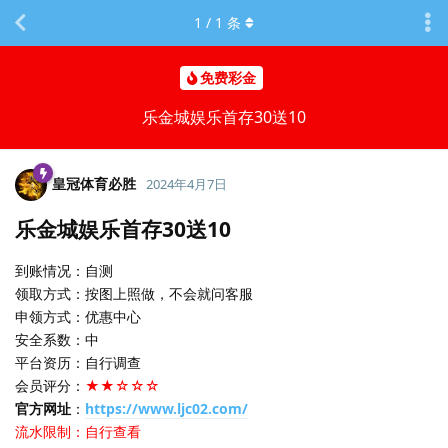
1
/
1
条
免费彩金
乐金城娱乐首存30送10
皇冠体育必胜
2024年4月7日
乐金城娱乐首存30送10
到账情况：自测
领取方式：按图上照做，不会就问客服
申领方式：优惠中心
安全系数：中
平台资历：自行调查
会员评分：
★★☆☆☆
官方网址
：
https://www.ljc02.com/
流水限制：自行查看