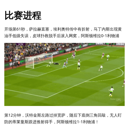
比赛进程
开场第61秒，萨拉赫直塞，埃利奥特传中有折射，马丁内斯出现黄
油手低级失误，皮球扑救脱手后滚入网窝，阿斯顿维拉0-1利物浦
第12分钟，沃特金斯左路过掉宽萨，随后下底倒三角回敲，无人盯
防的蒂莱曼斯跟进推射得手，阿斯顿维拉1-1利物浦！