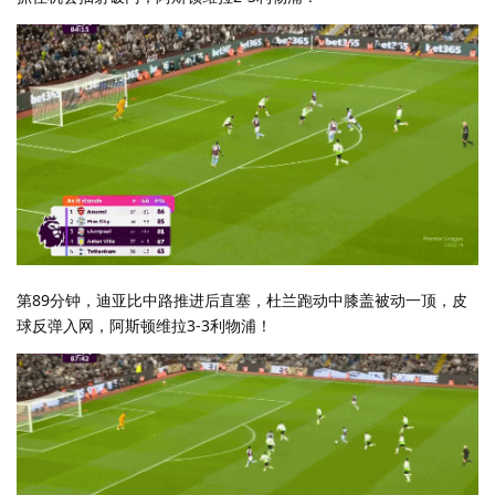
第89分钟，迪亚比中路推进后直塞，杜兰跑动中膝盖被动一顶，皮
球反弹入网，阿斯顿维拉3-3利物浦！