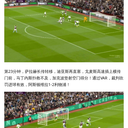
第23分钟，萨拉赫长传转移，迪亚斯再直塞，戈麦斯高速插上横传
门前，马丁内斯扑救不及，加克波垫射空门得分！通过VAR，裁判吹
罚进球有效，阿斯顿维拉1-2利物浦！