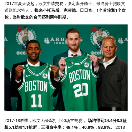
2017年夏天说起，欧文申请交易，决定离开骑士。最终骑士把欧文
送到凯尔特人，
换来小托马斯、克劳德、日日奇、1个首轮和1个次
轮，当时欧文的合同还剩两年到期。
2017-18赛季，欧文为绿军打了60场常规赛，
场均得到24.4分3.8篮
板5.1助攻1.1抢断，三项命中率：49.1%，40.8%，88.9%。
2018