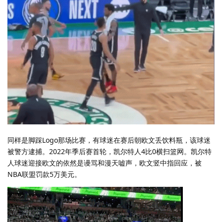
同样是脚踩Logo那场比赛，有球迷在赛后朝欧文丢饮料瓶，该球迷
被警方逮捕。2022年季后赛首轮，凯尔特人4比0横扫篮网。凯尔特
人球迷迎接欧文的依然是谩骂和漫天嘘声，欧文竖中指回应，被
NBA联盟罚款5万美元。