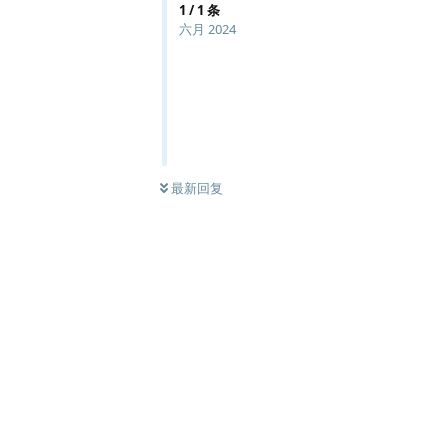
1
/
1
条
六月 2024
最新回复