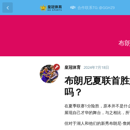
合作联系TG: @GGHZ9
布
皇冠体育
2024年7月18日
布朗尼夏联首胜
吗？
在夏季联赛1分险胜，原本并不是什
展现自己才华的舞台，与之相比，所
但对于湖人和他们的新秀布朗尼-詹