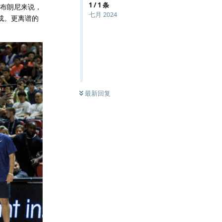
1
/
1
条
于布朗尼来说，
七月 2024
成。更离谱的
最新回复