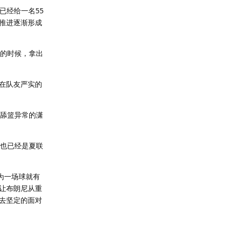
已经给一名55
推进逐渐形成
声的时候，拿出
在队友严实的
手舔篮异常的潇
分也已经是夏联
为一场球就有
让布朗尼从重
去坚定的面对