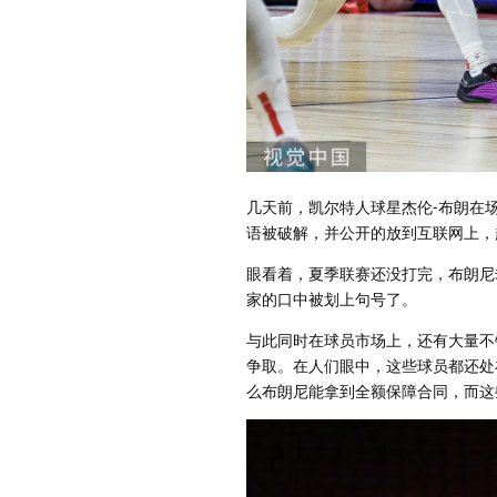
几天前，凯尔特人球星杰伦-布朗在
语被破解，并公开的放到互联网上，
眼看着，夏季联赛还没打完，布朗尼
家的口中被划上句号了。
与此同时在球员市场上，还有大量不
争取。在人们眼中，这些球员都还处
么布朗尼能拿到全额保障合同，而这