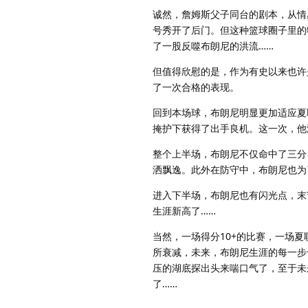
诚然，詹姆斯父子同台的剧本，从情
号秀开了后门。但这种篮球圈子里的
了一股反噬布朗尼的洪流……
但值得欣慰的是，作为有史以来也许
了一次合格的表现。
回到本场球，布朗尼明显更加适应夏
掩护下获得了出手良机。这一次，他
整个上半场，布朗尼不仅命中了三分
洒飘逸。此外在防守中，布朗尼也为
进入下半场，布朗尼也有闪光点，末
生涯新高了……
当然，一场得分10+的比赛，一场
所衰减，未来，布朗尼生涯的每一步
压的湖底探出头来喘口气了，至于未
了……