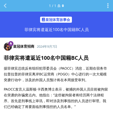
1
/
1
条
皇冠体育故事会
菲律宾将遣返近100名中国籍BC人员
皇冠体育招商
2024年9月7日
菲律宾将遣返近100名中国籍BC人员
据菲律宾总统反有组织犯罪委员会（PAOCC）消息，近期在宿务市
拉普拉普的菲律宾离岸BC运营商（POGO）中心进行的一次大规模
突袭行动中，涉及的外国人员预计将在本周接受审判。
PAOCC发言人温斯顿·卡西奥博士表示，被捕的外国人员目前被拘留
在突袭的诈骗窝点内。他指出：“这些被拘留者将经历两个法律程
序。首先是刑事线上审讯，即对涉及刑事指控的人员进行审理。我
们已经确定了将要面临刑事指控的人员名单。”