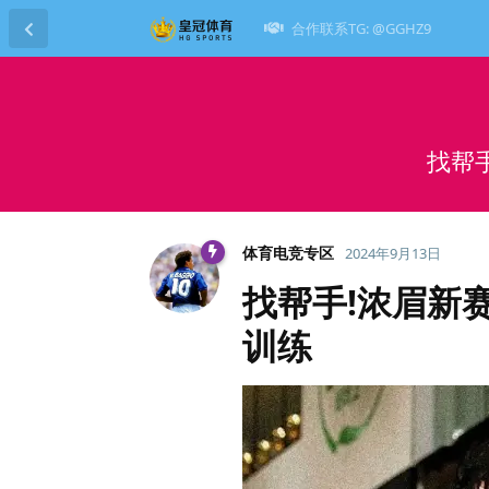
合作联系TG: @GGHZ9
找帮
体育电竞专区
2024年9月13日
找帮手!浓眉新
训练