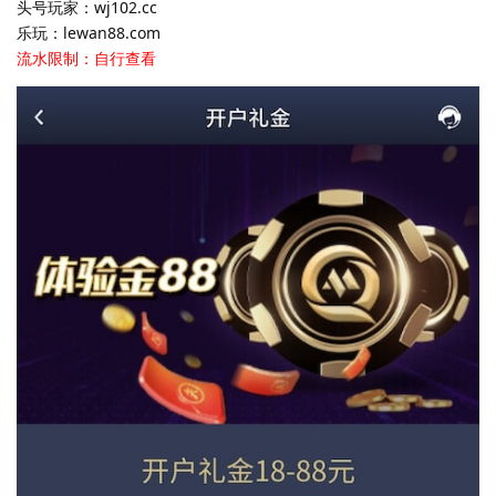
头号玩家：wj102.cc
乐玩：lewan88.com
流水限制：自行查看