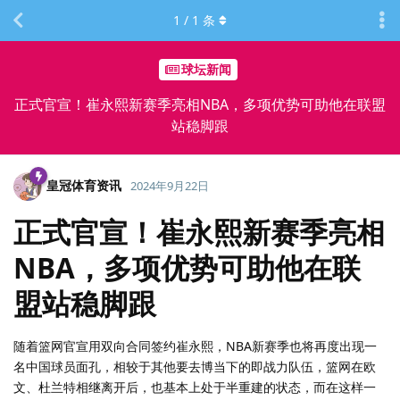
1
/
1
条
球坛新闻
正式官宣！崔永熙新赛季亮相NBA，多项优势可助他在联盟
站稳脚跟
皇冠体育资讯
2024年9月22日
正式官宣！崔永熙新赛季亮相
NBA，多项优势可助他在联
盟站稳脚跟
随着篮网官宣用双向合同签约崔永熙，NBA新赛季也将再度出现一
名中国球员面孔，相较于其他要去博当下的即战力队伍，篮网在欧
文、杜兰特相继离开后，也基本上处于半重建的状态，而在这样一