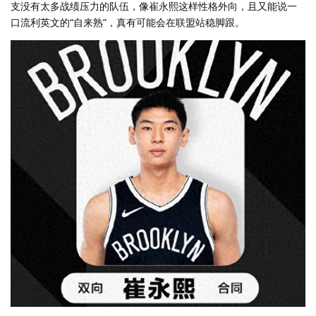
支没有太多战绩压力的队伍，像崔永熙这样性格外向，且又能说一
口流利英文的“自来熟”，真有可能会在联盟站稳脚跟。