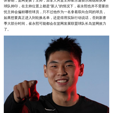
休赛期，篮网更换了主帅，加拿大男篮主帅霍尔迪费尔南德斯执掌
球队帅印，在主帅位置上都是“新人”的情况下，崔永熙也并不需要担
忧主帅会偏袒哪些球员，只不过他作为一名拿着双向合同的球员，
如果想要真正进入到轮换名单，还是得用实际行动说话，否则新赛
季大部分时间，崔永熙可能都会在篮网发展联盟球队长岛篮网效力
了。