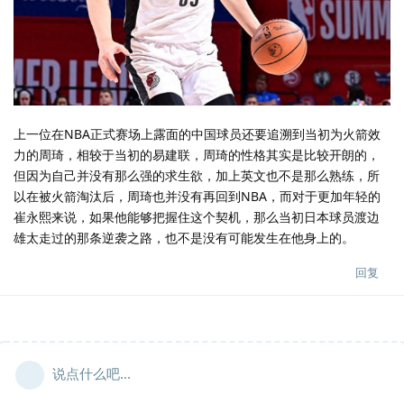
上一位在NBA正式赛场上露面的中国球员还要追溯到当初为火箭效
力的周琦，相较于当初的易建联，周琦的性格其实是比较开朗的，
但因为自己并没有那么强的求生欲，加上英文也不是那么熟练，所
以在被火箭淘汰后，周琦也并没有再回到NBA，而对于更加年轻的
崔永熙来说，如果他能够把握住这个契机，那么当初日本球员渡边
雄太走过的那条逆袭之路，也不是没有可能发生在他身上的。
回复
说点什么吧...