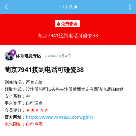
1
/
1
条
免费彩金
葡京7941接到电话可碰瓷38
体育电竞专区
2024年10月4日
葡京7941接到电话可碰瓷38
到账情况：严禁充值
领取方式：没注册的可以去先去注册后面肯定有回访电话纯白嫖
安全系数：中
平台资历：自行调查
会员评分：
★★☆☆☆
官方网址
：
https://www.7941a20.com/pjdc/
流水限制：自行查看