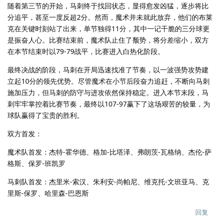
随着第三节的开始，马刺终于找回状态，显得愈发凶猛，逐步将比
分追平，甚至一度反超2分。然而，魔术并未就此放弃，他们的布莱
克在关键时刻站了出来，单节独得11分，其中一记干脆的三分球更
是振奋人心。比赛结束前，魔术队止住了颓势，将分差缩小，双方
在本节结束时以79-79战平，比赛进入白热化阶段。
最终决战的阶段，马刺在开局迅速找准了节奏，以一波强势攻势建
立起10分的领先优势。尽管魔术在小节后段奋力追赶，不断向马刺
施加压力，但马刺的防守与进攻依然保持稳定。进入本节末段，马
刺牢牢掌控着比赛节奏，最终以107-97赢下了这场艰苦的较量，为
球队赢得了宝贵的胜利。
双方首发：
魔术队首发：杰特-霍华德、格加-比塔泽、弗朗茨-瓦格纳、杰伦-萨
格斯、保罗-班凯罗
马刺队首发：杰里米-索汉、朱利安-尚帕尼、维克托-文班亚马、克
里斯-保罗、哈里森-巴恩斯
回复