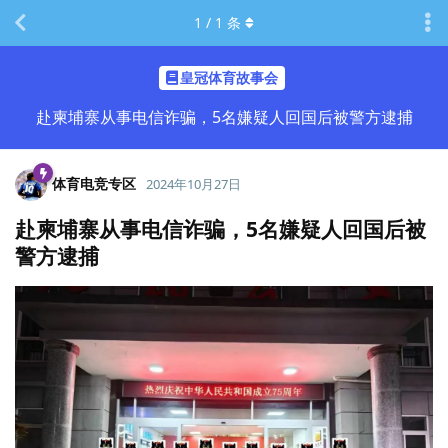
1
/
1
条
皇冠体育故事会
赴柬埔寨从事电信诈骗，5名嫌疑人回国后被警方逮捕
体育电竞专区
2024年10月27日
赴柬埔寨从事电信诈骗，5名嫌疑人回国后被
警方逮捕