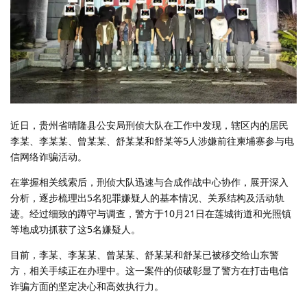
近日，贵州省晴隆县公安局刑侦大队在工作中发现，辖区内的居民
李某、李某某、曾某某、舒某某和舒某等5人涉嫌前往柬埔寨参与电
信网络诈骗活动。
在掌握相关线索后，刑侦大队迅速与合成作战中心协作，展开深入
分析，逐步梳理出5名犯罪嫌疑人的基本情况、关系结构及活动轨
迹。经过细致的蹲守与调查，警方于10月21日在莲城街道和光照镇
等地成功抓获了这5名嫌疑人。
目前，李某、李某某、曾某某、舒某某和舒某已被移交给山东警
方，相关手续正在办理中。这一案件的侦破彰显了警方在打击电信
诈骗方面的坚定决心和高效执行力。