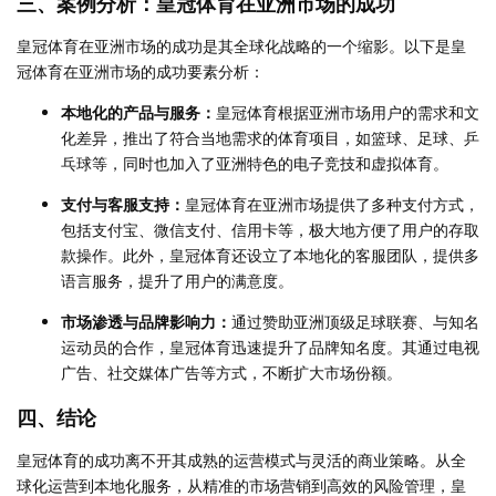
三、案例分析：皇冠体育在亚洲市场的成功
皇冠体育在亚洲市场的成功是其全球化战略的一个缩影。以下是皇
冠体育在亚洲市场的成功要素分析：
本地化的产品与服务：
皇冠体育根据亚洲市场用户的需求和文
化差异，推出了符合当地需求的体育项目，如篮球、足球、乒
乓球等，同时也加入了亚洲特色的电子竞技和虚拟体育。
支付与客服支持：
皇冠体育在亚洲市场提供了多种支付方式，
包括支付宝、微信支付、信用卡等，极大地方便了用户的存取
款操作。此外，皇冠体育还设立了本地化的客服团队，提供多
语言服务，提升了用户的满意度。
市场渗透与品牌影响力：
通过赞助亚洲顶级足球联赛、与知名
运动员的合作，皇冠体育迅速提升了品牌知名度。其通过电视
广告、社交媒体广告等方式，不断扩大市场份额。
四、结论
皇冠体育的成功离不开其成熟的运营模式与灵活的商业策略。从全
球化运营到本地化服务，从精准的市场营销到高效的风险管理，皇