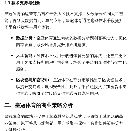
1.3 技术支持与创新
皇冠体育的运营背后离不开强大的技术支撑。从数据分析到人工智
能，再到大数据与云计算的应用，皇冠体育通过这些技术手段提升
了平台的效率与用户体验。
数据分析：
皇冠体育通过精确的数据分析预测赛事走势，优化
赔率设置，减少风险并提升用户满意度。
人工智能：
AI技术不仅用于改进体育竞猜的算法，还被广泛应
用于客服支持和用户行为分析，增强了平台的互动性与个性化
服务。
区块链与加密货币：
皇冠体育在部分市场推出了区块链技术，
以提升交易透明度和安全性。此外，平台还接入了加密货币支
付方式，吸引了对传统支付方式有顾虑的用户。
二、皇冠体育的商业策略分析
皇冠体育的成功不仅在于其卓越的运营模式，还得益于其灵活的商
业策略。以下将从市场营销、用户获取与保持、合作伙伴策略等方
面进行分析。