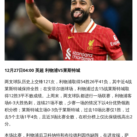
12月27日04:00 英超 利物浦VS莱斯特城
两支球队历史上交锋121次，利物浦取得54胜26平41负，其中近4战
莱斯特城保持全胜；在安菲尔德球场，利物浦过去15战莱斯特城取
得12胜3平不败成绩。上周末，两支球队都进行一场联赛，利物浦客
场6-3大胜热刺，连续21场不败，少赛一场的情况下以4分优势领跑
积分榜；莱斯特城主场0-3负于莱斯特城，过去10场比赛仅1胜，过
去5个主场1平4负，且近3场比赛全败，在积分榜上仅比保级线高出2
分。
本场比赛，利物浦后卫科纳特和布拉德利因伤缺阵，在进攻端，萨