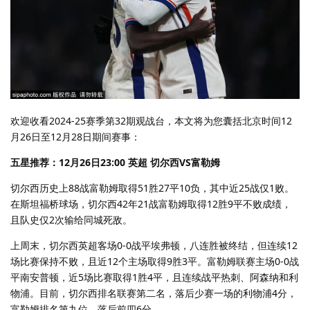
欢迎收看2024-25赛季第32期观战台，本文将为您囊括北京时间12
月26日至12月28日期间赛事：
五星推荐：12月26日23:00 英超 切尔西VS富勒姆
切尔西历史上88战富勒姆取得51胜27平10负，其中近25战仅1败。
在斯坦福桥球场，切尔西42年21战富勒姆取得12胜9平不败成绩，
且队史仅2次输给同城死敌。
上周末，切尔西英超客场0-0战平埃弗顿，八连胜被终结，但连续12
场比赛保持不败，且近12个主场取得9胜3平。富勒姆联赛主场0-0战
平南安普顿，近5场比赛取得1胜4平，且连续战平热刺、阿森纳和利
物浦。目前，切尔西排名联赛第二名，落后少赛一场的利物浦4分，
富勒姆排名第九位，落后前四6分。