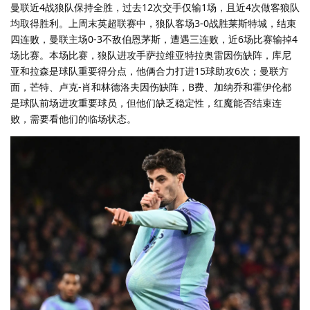
曼联近4战狼队保持全胜，过去12次交手仅输1场，且近4次做客狼队
均取得胜利。上周末英超联赛中，狼队客场3-0战胜莱斯特城，结束
四连败，曼联主场0-3不敌伯恩茅斯，遭遇三连败，近6场比赛输掉4
场比赛。本场比赛，狼队进攻手萨拉维亚特拉奥雷因伤缺阵，库尼
亚和拉森是球队重要得分点，他俩合力打进15球助攻6次；曼联方
面，芒特、卢克-肖和林德洛夫因伤缺阵，B费、加纳乔和霍伊伦都
是球队前场进攻重要球员，但他们缺乏稳定性，红魔能否结束连
败，需要看他们的临场状态。