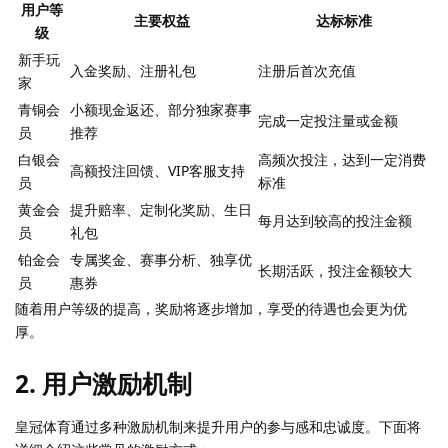
用户等
主要权益
达标标准
级
新手玩
入金奖励、注册礼包
注册后首次充值
家
青铜会
小额现金返还、部分独家赛事
完成一定投注量或金额
员
推荐
白银会
高频次投注，达到一定消费
高额投注回馈、VIP客服支持
员
标准
黄金会
提升赔率、定制化奖励、生日
每月达到较高的投注金额
员
礼包
铂金会
专属奖金、赛事分析、独享优
长期活跃，投注金额较大
员
惠券
随着用户等级的提高，奖励将逐步增加，享受的待遇也会更为优
厚。
2. 用户激励机制
皇冠体育通过多种激励机制来提升用户的参与感和忠诚度。下面将