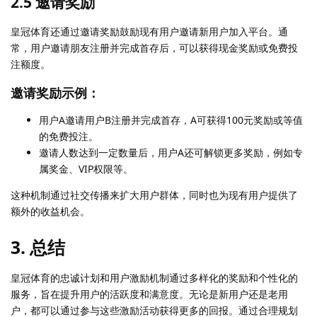
2.5 邀请奖励
皇冠体育还通过邀请奖励鼓励现有用户邀请新用户加入平台。通
常，用户邀请朋友注册并完成首存后，可以获得现金奖励或免费投
注额度。
邀请奖励示例：
用户A邀请用户B注册并完成首存，A可获得100元奖励或等值
的免费投注。
邀请人数达到一定数量后，用户A还可解锁更多奖励，例如专
属奖金、VIP权限等。
这种机制通过社交传播来扩大用户群体，同时也为现有用户提供了
额外的收益机会。
3. 总结
皇冠体育的忠诚计划和用户激励机制通过多样化的奖励和个性化的
服务，旨在提升用户的活跃度和满意度。无论是新用户还是老用
户，都可以通过参与这些激励活动获得更多的回报。通过合理规划