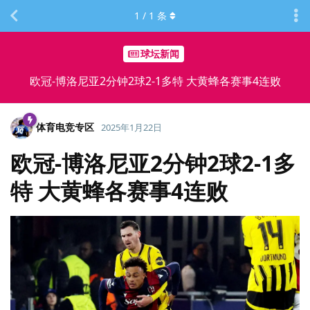
1
/
1
条
球坛新闻
欧冠-博洛尼亚2分钟2球2-1多特 大黄蜂各赛事4连败
体育电竞专区
2025年1月22日
欧冠-博洛尼亚2分钟2球2-1多
特 大黄蜂各赛事4连败