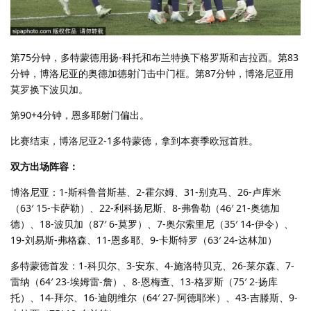
第75分钟，多特蒙德用扬-科托和布兰特换下格罗斯和吉拉西。第83
分钟，博洛尼亚的奥德加德射门击中门框。第87分钟，博洛尼亚用
莫罗换下波贝加。
第90+4分钟，恩多耶射门偏出。
比赛结束，博洛尼亚2-1多特蒙德，拿到本赛季欧冠首胜。
双方出场阵容：
博洛尼亚：1-斯科鲁普斯基、2-霍尔姆、31-别克马、26-卢库米
（63′ 15-卡萨勒）、22-利科扬尼斯、8-弗鲁勒（46′ 21-奥德加
德）、18-波贝加（87′ 6-莫罗）、7-奥尔索里尼（35′ 14-伊令）、
19-刘易斯-弗格森、11-恩多耶、9-卡斯特罗（63′ 24-达林加）
多特蒙德首发：1-科贝尔、3-安东、4-施洛特贝克、26-莱尔森、7-
雷纳（64′ 23-埃姆雷-詹）、8-恩梅查、13-格罗斯（75′ 2-扬库
托）、14-拜尔、16-迪朗维尔（64′ 27-阿德耶米）、43-吉滕斯、9-