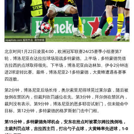
北京时间1月22日凌晨4:00，欧洲冠军联赛24/25赛季小组赛第7
轮，博洛尼亚在达拉拉球场迎战多特蒙德。上半场，多特蒙德凭借
吉拉西的点球取得领先。下半场，博洛尼亚由达林加、伊令2分钟连
进2球逆转比赛。最终，博洛尼亚2-1多特蒙德，大黄蜂遭遇各赛事
四连败。
第2分钟，博洛尼亚后场长传，奥尔索里尼得球晃过莱尔森，随后被
放倒在禁区内，但裁判吹罚越位在先。第3分钟，拜尔倒在禁区内，
裁判没有表示。第9分钟，博洛尼亚的恩多耶尝试射门，但未能命中
目标。第12分钟，多特蒙德的格罗斯射门击中门框。
第15分钟，多特蒙德角球机会，安东在抢点时被霍尔姆拉拽倒地，
主裁判罚点球，吉拉西主罚，打出勺子点球，大黄蜂率先进球，1-0