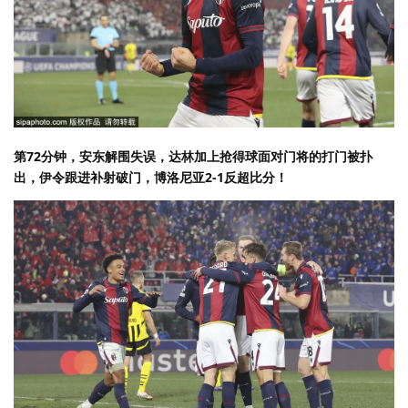
第72分钟，安东解围失误，达林加上抢得球面对门将的打门被扑
出，伊令跟进补射破门，博洛尼亚2-1反超比分！