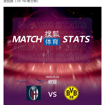
吉拉西（75′ 10-布兰特）