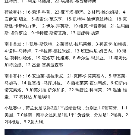
丝特恩、11-莉克-马滕斯、22-埃斯梅-布吕赫特斯
荷兰替补：16-莉泽-科普、23-亚辛塔-魏玛、2-林恩-维尔姆斯、4-
安伊克-瑙文、5-梅雷尔-范东亨、15-凯特琳-迪伊克丝特拉、18-克
斯廷-卡斯帕力伊、12-伊尔-拜英斯、19-维克-卡普泰因、21-达玛丽
斯-埃许萝拉、9-卡特娅-斯诺艾斯、13-雷娜特-扬森
南非首发：1-凯琳-斯沃特、2-莱博杭-拉玛莱佩、3-邦盖卡-加梅德、
4-诺科-马特卢、7-卡拉博-德拉米妮、13-班巴纳尼-姆巴内、10-琳
达-莫特尔哈洛、19-霍洛莎-比娅娜、8-希尔达-玛加亚、11-泰姆比-
加特拉娜、12-杰曼-塞奥波森韦
南非替补：16-安迪莱-德拉米尼、21-克博岑-莫莱察内、5-菲基莱-
马加马、14-提塞措 –马库贝拉、18-西布莱莱-霍尔韦妮、6-切萨内-
诺克索洛、9-加芙列拉-萨尔加多、22-玛普拉-科阿莱、23-温迪-雄
圭、17-梅林达-加迪埃特
小组赛中，荷兰女足取得2胜1平战绩晋级，分别是1-0葡萄牙、1-1
美国、7-0越南；南非女足则是1胜1平1负晋级，分别是1-2瑞典、2-
2阿根廷、3-2意大利。