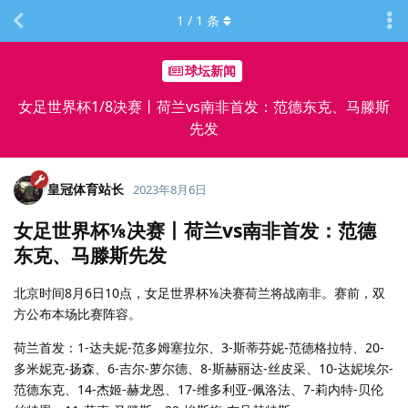
1
/
1
条
球坛新闻
女足世界杯1/8决赛丨荷兰vs南非首发：范德东克、马滕斯
先发
皇冠体育站长
2023年8月6日
女足世界杯⅛决赛丨荷兰vs南非首发：范德
东克、马滕斯先发
北京时间8月6日10点，女足世界杯⅛决赛荷兰将战南非。赛前，双
方公布本场比赛阵容。
荷兰首发：1-达夫妮-范多姆塞拉尔、3-斯蒂芬妮-范德格拉特、20-
多米妮克-扬森、6-吉尔-萝尔德、8-斯赫丽达-丝皮采、10-达妮埃尔-
范德东克、14-杰姬-赫龙恩、17-维多利亚-佩洛法、7-莉内特-贝伦