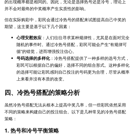
的出现概率都是相同的。因此，无论是选择热号还是冷号，理论上
并不会对最终的中奖概率产生实质性的影响。
但在实际购彩中，彩民会通过冷热号的搭配来试图提高自己中奖的
期望，这主要是基于以下几个因素：
心理安慰效应
：人们往往寻求某种规律性，尤其是在面对完全
随机的事件时。通过冷热号搭配，彩民可能会产生“有规律可
循”的错觉，进而增强投注信心。
号码选择的多样化
：冷热号搭配提供了一种多样的选号方式，
彩民可以根据自己的偏好，选择不同的组合形式。这种多样化
的选择可能让彩民感到自己投注的号码更为合理，尽管从概率
上来看并没有本质的改变。
四、冷热号搭配的策略分析
虽然冷热号搭配无法从根本上提高中奖几率，但一些彩民依然采用
不同的策略来构建自己的投注组合。以下是几种常见的冷热号搭配
策略：
1. 热号和冷号平衡策略