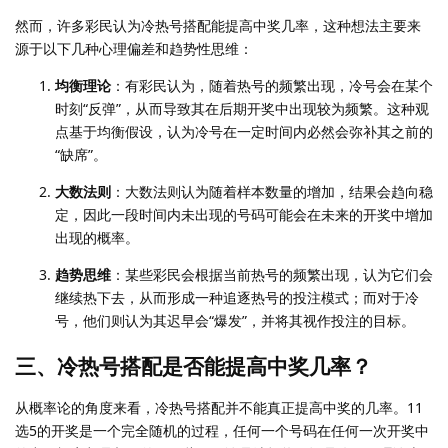
然而，许多彩民认为冷热号搭配能提高中奖几率，这种想法主要来
源于以下几种心理偏差和趋势性思维：
均衡理论
：有彩民认为，随着热号的频繁出现，冷号会在某个
时刻“反弹”，从而导致其在后期开奖中出现较为频繁。这种观
点基于均衡假设，认为冷号在一定时间内必然会弥补其之前的
“缺席”。
大数法则
：大数法则认为随着样本数量的增加，结果会趋向稳
定，因此一段时间内未出现的号码可能会在未来的开奖中增加
出现的概率。
趋势思维
：某些彩民会根据当前热号的频繁出现，认为它们会
继续热下去，从而形成一种追逐热号的投注模式；而对于冷
号，他们则认为其迟早会“爆发”，并将其视作投注的目标。
三、冷热号搭配是否能提高中奖几率？
从概率论的角度来看，冷热号搭配并不能真正提高中奖的几率。11
选5的开奖是一个完全随机的过程，任何一个号码在任何一次开奖中