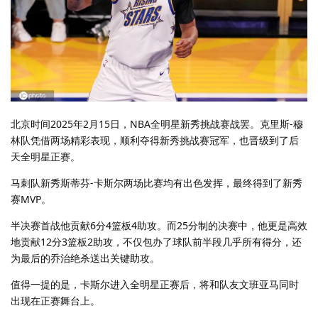
北京时间2025年2月15日，NBA全明星新秀挑战赛战罢。克里斯-穆
林队凭借两场精彩表现，顺利夺得新秀挑战赛冠军，也晋级到了后
天全明星正赛。
马刺队新秀斯蒂芬-卡斯尔两场比赛均有出色发挥，最终得到了新秀
赛MVP。
半决赛首战他贡献6分4篮板4助攻。而25分制的决赛中，他更是高效
地贡献12分3篮板2助攻，不仅包办了球队前半段几乎所有得分，还
为最后的乔治绝杀送出关键助攻。
值得一提的是，卡斯尔进入全明星正赛后，将和队友文班亚马同时
出现在正赛舞台上。