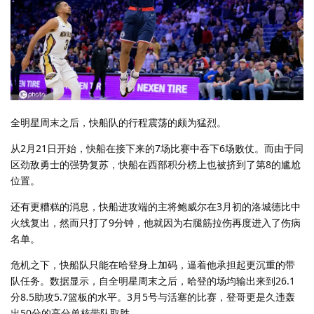
全明星周末之后，快船队的行程震荡的颇为猛烈。
从2月21日开始，快船在接下来的7场比赛中吞下6场败仗。而由于同
区劲敌勇士的强势复苏，快船在西部积分榜上也被挤到了第8的尴尬
位置。
还有更糟糕的消息，快船进攻端的主将鲍威尔在3月初的洛城德比中
火线复出，然而只打了9分钟，他就因为右腿筋拉伤再度进入了伤病
名单。
危机之下，快船队只能在哈登身上加码，逼着他承担起更沉重的带
队任务。数据显示，自全明星周末之后，哈登的场均输出来到26.1
分8.5助攻5.7篮板的水平。3月5号与活塞的比赛，登哥更是久违轰
出50分的高分单核带队取胜。