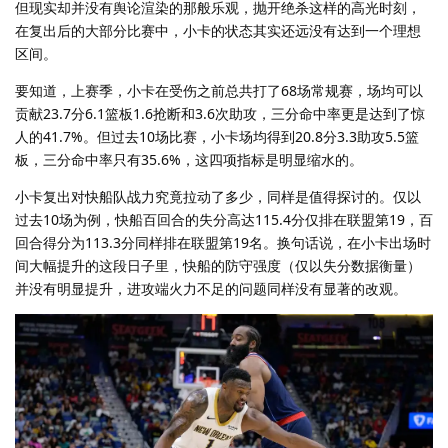
但现实却并没有舆论渲染的那般乐观，抛开绝杀这样的高光时刻，
在复出后的大部分比赛中，小卡的状态其实还远没有达到一个理想
区间。
要知道，上赛季，小卡在受伤之前总共打了68场常规赛，场均可以
贡献23.7分6.1篮板1.6抢断和3.6次助攻，三分命中率更是达到了惊
人的41.7%。但过去10场比赛，小卡场均得到20.8分3.3助攻5.5篮
板，三分命中率只有35.6%，这四项指标是明显缩水的。
小卡复出对快船队战力究竟拉动了多少，同样是值得探讨的。仅以
过去10场为例，快船百回合的失分高达115.4分仅排在联盟第19，百
回合得分为113.3分同样排在联盟第19名。换句话说，在小卡出场时
间大幅提升的这段日子里，快船的防守强度（仅以失分数据衡量）
并没有明显提升，进攻端火力不足的问题同样没有显著的改观。