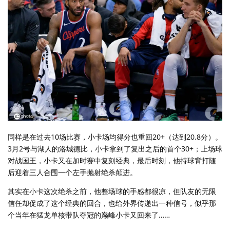
同样是在过去10场比赛，小卡场均得分也重回20+（达到20.8分）。
3月2号与湖人的洛城德比，小卡拿到了复出之后的首个30+；上场球
对战国王，小卡又在加时赛中复刻经典，最后时刻，他持球背打随
后迎着三人合围一个左手抛射绝杀颠进。
其实在小卡这次绝杀之前，他整场球的手感都很凉，但队友的无限
信任却促成了这个经典的回合，也给外界传递出一种信号，似乎那
个当年在猛龙单核带队夺冠的巅峰小卡又回来了……