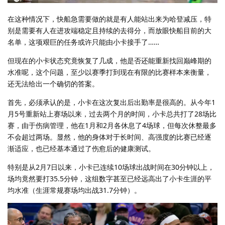
在这种情况下，快船急需要做的就是有人能站出来为哈登减压，特
别是需要有人在进攻端稳定且持续的去得分，而放眼快船目前的大
名单，这项艰巨的任务或许只能由小卡接手了……
但现在的小卡状态究竟恢复了几成，他是否还能重新找回巅峰期的
水准呢，这个问题，至少以赛季打到现在有限的比赛样本来衡量，
还无法给出一个确切的答案。
首先，必须承认的是，小卡在这次复出后出勤率是很高的。从今年1
月5号重新站上赛场以来，过去两个月的时间，小卡总共打了28场比
赛，由于伤病管理，他在1月和2月各休息了4场球，但每次休整最多
不会超过两场。显然，他的身体对于长时间、高强度的比赛已经逐
渐适应，也已经基本通过了伤愈后的健康测试。
特别是从2月7日以来，小卡已连续10场球出战时间在30分钟以上，
场均竟然要打35.5分钟，这组数字甚至已经远高出了小卡生涯的平
均水准（生涯常规赛场均出战31.7分钟）。