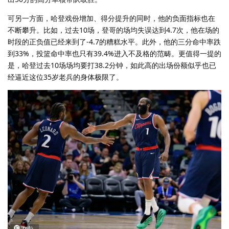
可另一方面，哈登戏份增加、得分提升的同时，他的负面指标也在
不断攀升。比如，过去10场，登哥的场均失误达到4.7次，他在场的
时段的正负值已经来到了-4.7的糟糕水平。此外，他的三分命中率跌
到33%，投篮命中率也只有39.4%进入不及格的范畴。更值得一提的
是，哈登过去10场场均要打38.2分钟，如此高的出场份额似乎也已
经逼近这位35岁老兵的身体极限了。