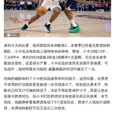
来到今天的比赛，面对西部排名倒数第2，本赛季已经毫无希望的鹈
鹕队，小卡也没有延续上场球绝杀的神奇。整场，小卡20投12中，
三分8中4，拿到29分8篮板3助攻2抢断和1次盖帽。无论攻击效率、
数据全面性，还是得分产量，小卡此役的发挥其实都不算难看。可
实战中，他却明显在与锡安-威廉姆森的对话中被压了一头。
伤病的确影响到了小卡的实战速率和对抗能力，这些问题，在胖虎
不讲理的打法面前更是被进一步无情放大了。特别是比赛末节，快
船在已经无计可施的情况下，决定不再刻意保护小卡，而是让他去
直接与胖虎对位。但小卡盯防胖虎却没有收获任何正向效果，末节
初段，他眼睁睁看着胖虎策动了5个进攻回合，胖虎个人强攻打成两
球，在调动快船防守后又送出三次助攻。