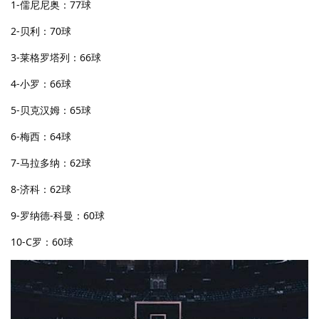
1-儒尼尼奥：77球
2-贝利：70球
3-莱格罗塔列：66球
4-小罗：66球
5-贝克汉姆：65球
6-梅西：64球
7-马拉多纳：62球
8-济科：62球
9-罗纳德-科曼：60球
10-C罗：60球