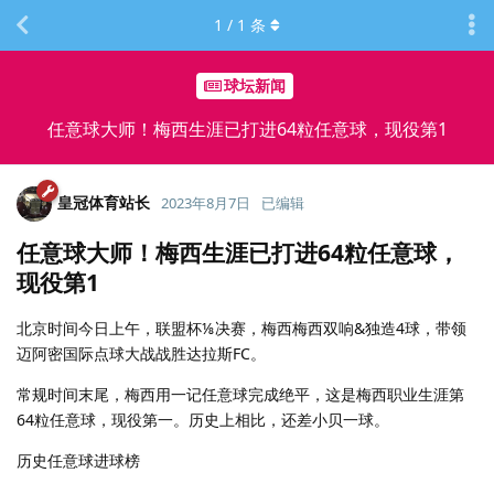
1
/
1
条
球坛新闻
任意球大师！梅西生涯已打进64粒任意球，现役第1
皇冠体育站长
2023年8月7日
已编辑
任意球大师！梅西生涯已打进64粒任意球，
现役第1
北京时间今日上午，联盟杯⅛决赛，梅西梅西双响&独造4球，带领
迈阿密国际点球大战战胜达拉斯FC。
常规时间末尾，梅西用一记任意球完成绝平，这是梅西职业生涯第
64粒任意球，现役第一。历史上相比，还差小贝一球。
历史任意球进球榜