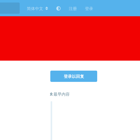
简体中文
注册
登录
登录以回复
最早内容