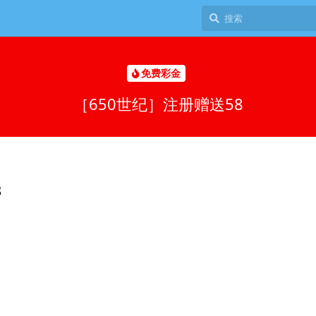
免费彩金
［650世纪］注册赠送58
8