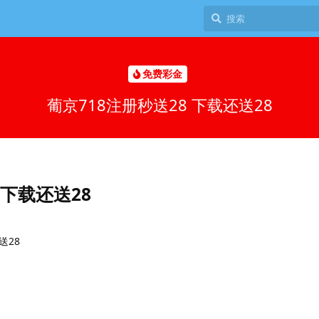
免费彩金
葡京718注册秒送28 下载还送28
 下载还送28
送28