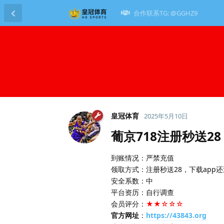
合作联系TG: @GGHZ9
皇冠体育
2025年5月10日
葡京718注册秒送28
到账情况：严禁充值
领取方式：注册秒送28，下载app还
安全系数：中
平台资历：自行调查
会员评分：
★★☆☆☆
官方网址
：
https://43843.org