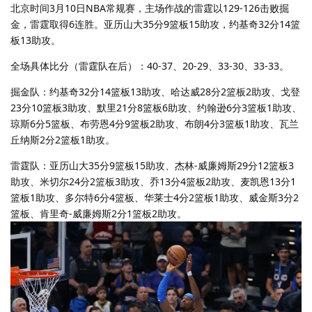
北京时间3月10日NBA常规赛，主场作战的雷霆以129-126击败掘
金，雷霆取得6连胜。亚历山大35分9篮板15助攻，约基奇32分14篮
板13助攻。
全场具体比分（雷霆队在后）：40-37、20-29、33-30、33-33。
掘金队：约基奇32分14篮板13助攻、哈达威28分2篮板2助攻、戈登
23分10篮板3助攻、默里21分8篮板6助攻、约翰逊6分3篮板1助攻、
琼斯6分5篮板、布劳恩4分9篮板2助攻、布朗4分3篮板1助攻、瓦兰
丘纳斯2分2篮板1助攻。
雷霆队：亚历山大35分9篮板15助攻、杰林-威廉姆斯29分12篮板3
助攻、米切尔24分2篮板3助攻、乔13分4篮板2助攻、麦凯恩13分1
篮板1助攻、多尔特6分4篮板、华莱士4分2篮板1助攻、威金斯3分2
篮板、肯里奇-威廉姆斯2分1篮板2助攻。