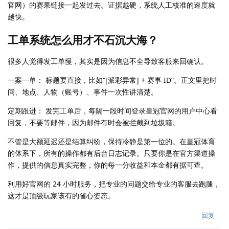
官网）的赛果链接一起发过去。证据越硬，系统人工核准的速度就
越快。
工单系统怎么用才不石沉大海？
很多人觉得发工单慢，其实是因为信息不全导致客服来回确认。
一案一单： 标题要直接，比如“[派彩异常] + 赛事 ID”。正文里把时
间、地点、人物（账号）、事件一次性讲清楚。
定期跟进： 发完工单后，每隔一段时间登录皇冠官网的用户中心看
回复，不要等邮件，因为邮件有时会被拦截到垃圾箱。
不管是大额延迟还是结算纠纷，保持冷静是第一位的。在皇冠体育
的体系下，所有的操作都有后台日志记录。只要你是在官方渠道操
作，提供的信息真实完整，你的每一分收益和本金都有据可查。
利用好官网的 24 小时服务，把专业的问题交给专业的客服去跑腿，
这才是顶级玩家该有的省心姿态。
回复