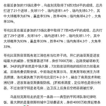
在最近参加的15场比赛中，乌兹别克取得了6胜3负6平的成绩。总共
打进了21个进球，失球11个，场均进球1.4个，场均失球0.7个。其
中大球概率为87%，赢盘率53%，胜率40%；场均角球4.2个，大角
率33%。
哥伦比亚在最近参加的15场比赛中取得了7胜4负4平的成绩。总共打
进了29个进球，失球16个，场均进球1.9个，场均失球1.1个。其中
大球概率为93%，赢盘率33%，胜率47%；场均角球4.3个，大角率
33%。
哥伦比亚阵容里既有老江湖也有当红炸子鸡。拜仁的迪亚斯是进攻
端最大的威胁，世预赛轰进7球，身价7000万欧，边路突破堪称无
解。34岁的J罗依然是中场大脑，7次助攻说明他的组织功力丝毫未
减。后场有桑切斯坐镇，中前场还有莱尔马、里奥斯等欧洲主力球
员撑腰。洛伦索执教下的哥伦比亚打4-2-3-1，融合了南美技术和欧
洲纪律，进攻靠迪亚斯撕裂防线、J罗精准调度，定位球也是得分利
器。不过攻强守弱是老毛病，边卫压上后身后空档容易被打穿。
乌兹别克斯坦走的是另一条路——典型的平民球队靠纪律吃
饭。最大牌的是曼彻斯特城中卫胡桑诺夫，身价4000万欧撑起整条