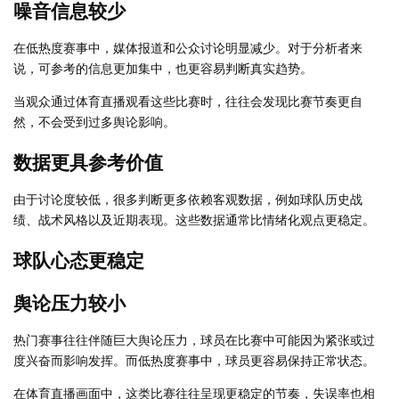
噪音信息较少
在低热度赛事中，媒体报道和公众讨论明显减少。对于分析者来
说，可参考的信息更加集中，也更容易判断真实趋势。
当观众通过体育直播观看这些比赛时，往往会发现比赛节奏更自
然，不会受到过多舆论影响。
数据更具参考价值
由于讨论度较低，很多判断更多依赖客观数据，例如球队历史战
绩、战术风格以及近期表现。这些数据通常比情绪化观点更稳定。
球队心态更稳定
舆论压力较小
热门赛事往往伴随巨大舆论压力，球员在比赛中可能因为紧张或过
度兴奋而影响发挥。而低热度赛事中，球员更容易保持正常状态。
在体育直播画面中，这类比赛往往呈现更稳定的节奏，失误率也相