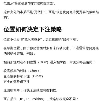
范围从“筛选强牌”转向“结构性攻击”。
这种变化的本质不是“更敢打”，而是“信息优势允许更宽容的策略结
构”。
位置如何决定下注策略
位置不仅影响“能玩哪些牌”，更直接影响“如何下注”。
在早期位置，由于你仍需面对多名未行动玩家，下注通常需要更强
的保护性逻辑。例如：
翻前加注后在不利位置（OOP）进入翻牌圈，常见策略会偏向：
较高频率的过牌（Check）
更谨慎的持续下注（C-bet）
更少的薄价值下注
原因很简单：你缺乏后续信息控制权。
而在后位（IP，In Position），策略结构完全不同：