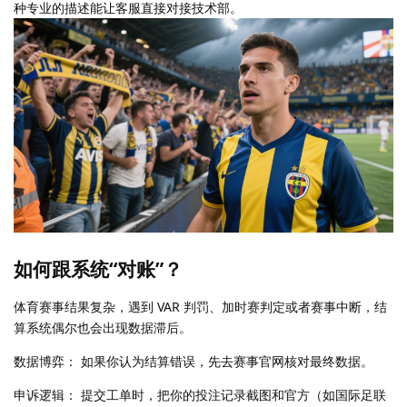
种专业的描述能让客服直接对接技术部。
如何跟系统“对账”？
体育赛事结果复杂，遇到 VAR 判罚、加时赛判定或者赛事中断，结
算系统偶尔也会出现数据滞后。
数据博弈： 如果你认为结算错误，先去赛事官网核对最终数据。
申诉逻辑： 提交工单时，把你的投注记录截图和官方（如国际足联