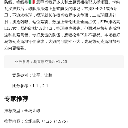
防线。锋线靠
意甲肖穆罗多夫和土超费祖拉耶夫撑场面。卡纳
瓦罗挂帅后，球队深深烙上意式防反的印记，常摆3-4-2-1或五后
卫，不追求控球，得球就长传找肖穆罗多夫争顶，二点球跟进补
射，拼抢凶狠、站位紧凑。数据上哥伦比亚全面占优，FIFA排名高
出37位，场均进球1.8比1.3，控球率也领先。但面对乌兹别克斯坦
这种扎紧篱笆、专打反击的队伍，想轻松拿下并不容易。本场看好
乌兹别克斯坦守住底线，大败的可能性不大，走乌兹别克斯坦加号
方向更稳妥。
   亚洲参考：乌兹别克斯坦+1.25
竞足参考：让平、让胜
比分参考：1-1，2-1
专家推荐
推荐类型：全场让球
推荐内容：全场主队 +1.25（1.975）