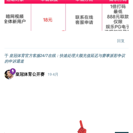
回复
于
皇冠体育官方客服24/7在线：快速处理大额充值延迟与赛事派彩争议
的申诉通道
皇冠体育公开赛
19 4月