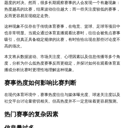
题度的对决。然而，很多长期观察赛事的人会发现一个有趣现象：
热度越高的比赛，结果波动往往越大；而一些关注度较低的赛事，
反而更容易呈现稳定走势。
这种现象不仅存在于传统体育赛事，在电竞、篮球、足球等项目中
也非常明显。当观众通过体育直播观看比赛时，往往会被焦点赛事
吸引，但真正具备稳定规律的比赛，有时恰恰出现在那些讨论度不
高的场次。
本文将从数据波动、市场关注度、心理因素以及信息传播等多个角
度，分析为什么低热度赛事反而更稳定，并探讨如何在观看体育直
播或分析比赛时更理性地理解这种现象。
赛事热度如何影响比赛判断
在现代体育环境中，赛事热度往往与媒体曝光度、球迷关注度以及
社交平台讨论量密切相关。但高热度并不一定意味着更容易预测。
热门赛事的复杂因素
信息量过多