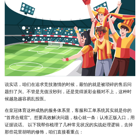
说实话，咱们在追求竞技激情的时候，最怕的就是被琐碎的售后问
题扫了兴。不管是充值没秒到，还是觉得派彩金额对不上，这种时
候越急越容易乱投医。
在皇冠体育这种成熟的服务体系里，客服和工单系统其实就是你的
“首席合规官”。想要高效解决问题，核心就一条：认准正版入口，用
证据说话。 以下我帮你梳理了几种常见状况的实战处理逻辑，去掉
那些花里胡哨的修饰，咱们直接看重点：