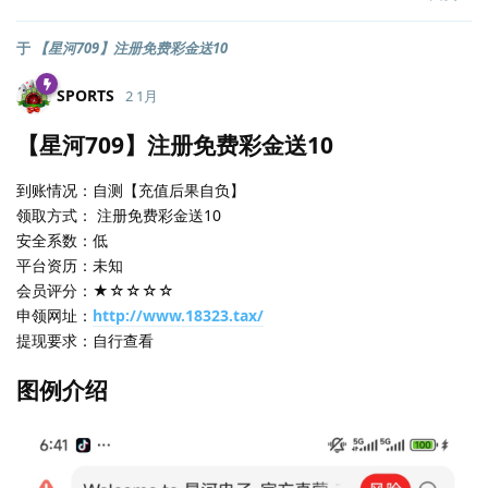
于
【星河709】注册免费彩金送10
SPORTS
2 1月
【星河709】注册免费彩金送10
到账情况：自测【充值后果自负】
领取方式： 注册免费彩金送10
安全系数：低
平台资历：未知
会员评分：★☆☆☆☆
申领网址：
http://www.18323.tax/
提现要求：自行查看
图例介绍