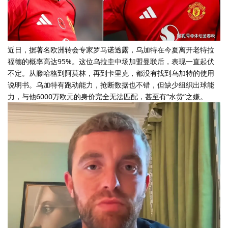
近日，据著名欧洲转会专家罗马诺透露，乌加特在今夏离开老特拉
福德的概率高达95%。这位乌拉圭中场加盟曼联后，表现一直起伏
不定。从滕哈格到阿莫林，再到卡里克，都没有找到乌加特的使用
说明书。乌加特有跑动能力，抢断数据也不错，但缺少组织出球能
力，与他6000万欧元的身价完全无法匹配，甚至有“水货”之嫌。