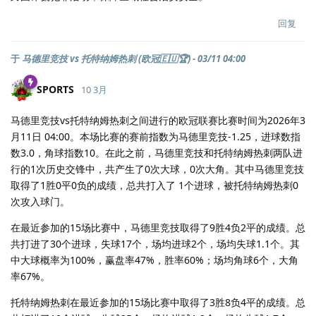
回复
于
马德里竞技 vs 托特纳姆热刺 (欧冠🇪🇺🏆) - 03/11 04:00
SPORTS
10 3月
马德里竞技vs托特纳姆热刺之间进行的欧冠联赛比赛时间为2026年3
月11日 04:00。本场比赛的赛前指数为马德里竞技-1.25，进球数指
数3.0，角球指数10。在此之前，马德里竞技和托特纳姆热刺两队进
行的1次历史交锋中，共产生了0次大球，0次大角。其中马德里竞技
取得了1胜0平0负的成绩，总共打入了 1个进球，被托特纳姆热刺0
次攻入球门。
在最近参加的15场比赛中，马德里竞技取得了9胜4负2平的成绩。总
共打进了30个进球，失球17个，场均进球2个，场均失球1.1个。其
中大球概率为100%，赢盘率47%，胜率60%；场均角球6个，大角
率67%。
托特纳姆热刺在最近参加的15场比赛中取得了3胜8负4平的成绩。总