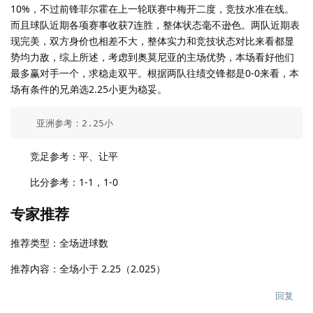
10%，不过前锋菲尔霍在上一轮联赛中梅开二度，竞技水准在线。
而且球队近期各项赛事收获7连胜，整体状态毫不逊色。两队近期表
现完美，双方身价也相差不大，整体实力和竞技状态对比来看都显
势均力敌，综上所述，考虑到奥莫尼亚的主场优势，本场看好他们
最多赢对手一个，求稳走双平。根据两队往绩交锋都是0-0来看，本
场有条件的兄弟选2.25小更为稳妥。
   亚洲参考：2.25小
竞足参考：平、让平
比分参考：1-1，1-0
专家推荐
推荐类型：全场进球数
推荐内容：全场小于 2.25（2.025）
回复