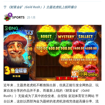
于
《财富金矿（Gold Rush）》主题老虎机上线即爆分
SPORTS
25 1月
近年来，主题类老虎机不断推陈出新，但真正能引发全网热议、玩
家自发分享的作品并不多。而最新上线的《财富金矿（Gold
Rush）》无疑成为了其中的佼佼者。自登陆 皇冠体育官方网站 平
台以来，这款以西部淘金为题材的老虎机游戏凭借超高爆分率、流