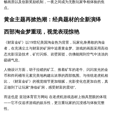
畅画质以及创新奖励机制，一夜之间成为无数玩家争相体验的焦
点。
黄金主题再掀热潮：经典题材的全新演绎
西部淘金梦重现，视觉表现惊艳
《财富金矿》以19世纪美国淘金热为背景，玩家化身勇敢的淘金
者，在充满尘土与财富的矿洞中追逐黄金梦。游戏的画面采用高动
态光影渲染技术，矿灯闪烁、岩壁斑驳，仿佛能闻到空气中淡淡的
硫磺气息。
人物设计方面，胡子拉碴的矿工、推着矿车的老牛、闪闪发光的金
币和炸药桶等元素完美地构建出浓厚的西部氛围。与传统老虎机相
比，《财富金矿》的视觉细节更加细腻，光影变化也更加自然，真
正做到了让玩家“身临矿洞，感受财富的震动”。
而这也是 皇冠体育官方网站 在老虎机游戏选材上独具慧眼的体现
——它不仅追求游戏的娱乐性，更注重玩家的沉浸感与体验完整
性。