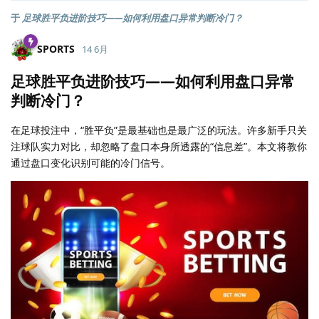
于
足球胜平负进阶技巧——如何利用盘口异常判断冷门？
SPORTS
14 6月
足球胜平负进阶技巧——如何利用盘口异常
判断冷门？
在足球投注中，“胜平负”是最基础也是最广泛的玩法。许多新手只关
注球队实力对比，却忽略了盘口本身所透露的“信息差”。本文将教你
通过盘口变化识别可能的冷门信号。