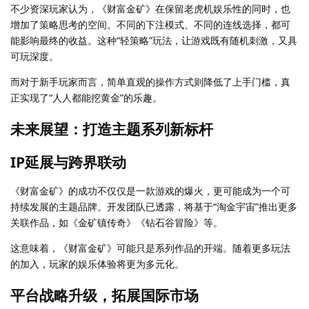
不少资深玩家认为，《财富金矿》在保留老虎机娱乐性的同时，也
增加了策略思考的空间。不同的下注模式、不同的连线选择，都可
能影响最终的收益。这种“轻策略”玩法，让游戏既有随机刺激，又具
可玩深度。
而对于新手玩家而言，简单直观的操作方式则降低了上手门槛，真
正实现了“人人都能挖黄金”的乐趣。
未来展望：打造主题系列新标杆
IP延展与跨界联动
《财富金矿》的成功不仅仅是一款游戏的爆火，更可能成为一个可
持续发展的主题品牌。开发团队已透露，将基于“淘金宇宙”推出更多
关联作品，如《金矿镇传奇》《钻石谷冒险》等。
这意味着，《财富金矿》可能只是系列作品的开端。随着更多玩法
的加入，玩家的娱乐体验将更为多元化。
平台战略升级，拓展国际市场