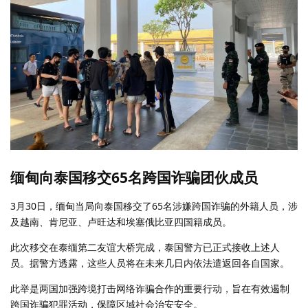
缅甸向泰国移交65名跨国诈骗团伙成员
3月30日，缅甸当局向泰国移交了65名涉嫌跨国诈骗的外籍人员，涉
及越南、肯尼亚、卢旺达和埃塞俄比亚四国籍成员。
此次移交在泰缅第二友谊大桥完成，泰国警方已正式接收上述人
员。据警方透露，这些人员将在未来几日内依法遣返回各自国家。
此举是两国加强跨境打击网络诈骗合作的重要行动，旨在有效遏制
跨国诈骗犯罪活动，保障区域社会治安安全。