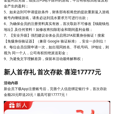
金盈利后充值，或投注PG电子除外的游戏，平台有权收回彩金及彩
金产生的盈利；
5、如未达到可申请提款条件，财务部有权将您的提款重新返入游戏
账号内继续游戏，请务必达到流水要求方可进行出款；
6、为确保会员的注册资料真实有效，首次取款不可修改【钱能钱包
地址】及任何资料！如修改将扣除彩金和期间盈利金额；
7、【安全升级】强烈建议全体会员启用2FA双重身份验证！搜索
【免獴身份验证器】（兼容 Google 验证标准），安全一步到位！
8、每位会员仅限申请一次，如出现同姓名、手机号码、IP地址，则
视为 同一个人，公司有权拒绝派送彩金；
9、为避免文字理解差异，保留本活动最终解释权；
新人首存礼 首次存款 喜迎17777元
活动内容
新会员下载App注册账号后，完善个人信息绑定银行卡，首次存款
金额20元即送20元！最高可获17777元！