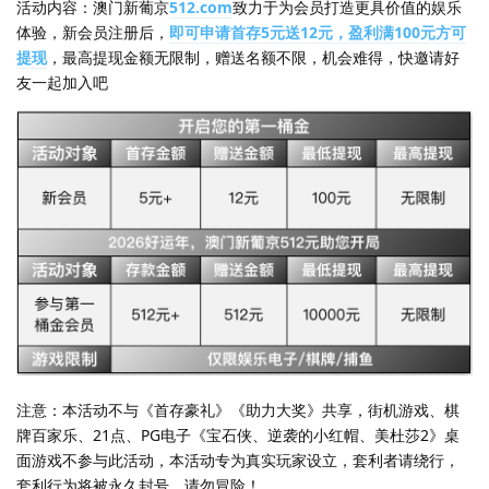
活动内容：澳门新葡京
512.com
致力于为会员打造更具价值的娱乐
体验，新会员注册后，
即可申请首存5元送12元，盈利满100元方可
提现
，最高提现金额无限制，赠送名额不限，机会难得，快邀请好
友一起加入吧
注意：本活动不与《首存豪礼》《助力大奖》共享，街机游戏、棋
牌百家乐、21点、PG电子《宝石侠、逆袭的小红帽、美杜莎2》桌
面游戏不参与此活动，本活动专为真实玩家设立，套利者请绕行，
套利行为将被永久封号，请勿冒险！