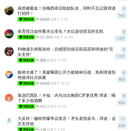
虽然被吸血！但梅西依旧鼓励队友，同时不忘记跟球迷
9
9
条
打招呼！
542
老狐狸
回复于
3 5月
球迷合集
体育投注如何看水位变化？水位波动背后的玄机
8
8
条
北门老张
回复于
24 4月
球迷合集
1.0千
利物浦主帅斯洛特：仍感受到俱乐部高层和球迷的“完
9
9
条
全支持”
1.0千
晨晓
回复于
11 4月
球迷合集
换帅太难了！英媒曝因公开力挺格林伍德，热刺球迷拒
6
6
条
绝德泽比尔执教
663
老狐狸
回复于
30 3月
球迷合集
落选巴西队！卡福：内马尔比梅西C罗更优秀 球迷：喝
9
9
条
了多少假酒啊
632
河石
回复于
20 3月
球迷合集
大反转！穆帅突爆争议发言！矛头直指皇马，球迷：这
11
11
次支持他
628
小雨
回复于
2 3月
球迷合集