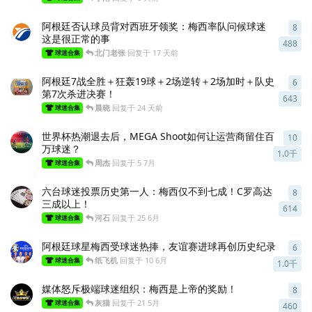
阿根廷否认球员背对西班牙领奖：梅西率队问候球迷
8
8
条
这是很正常的事
488
北门老张
回复于
17 天前
球迷合集
阿根廷7战全胜＋狂轰19球＋2场逆转＋2场加时＋队史
6
6
条
第7次杀进决赛！
643
晨晓
回复于
24 天前
球迷合集
世界杯热潮退去后，MEGA Shoot如何让运营商留住百
10
10
万球迷？
1.0千
周杰
回复于
5 7月
球迷合集
六台球迷投票历史第一人：梅西仅不到七成！C罗高达
8
8
条
三成以上！
614
河石
回复于
25 6月
球迷合集
阿根廷球星梅西受球迷热捧，友谊赛进球再创历史纪录
6
6
条
纸飞机
回复于
10 6月
球迷合集
1.0千
媒体怒斥极端球迷组织：梅西是上帝的奖励！
8
8
条
灰猫
回复于
21 5月
球迷合集
460