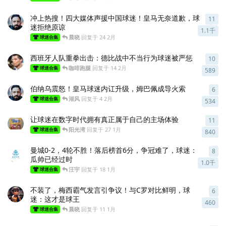
冲上热搜！四大媒体声援中国球迷！皇马无奈道歉，球
11
11
迷拒绝原谅
1.1千
晨晓
回复于
24 2月
球迷合集
西班牙人队重拳出击：德比战中不当行为球迷被严惩
10
10
咖啡跑腿
回复于
14 2月
球迷合集
589
伯纳乌震怒！皇马球迷内讧升级，姆巴佩成导火索
6
6
条
湖风
回复于
4 2月
球迷合集
534
让球迷在数字时代拥有真正属于自己的主场体验
11
11
阳光湾
回复于
27 1月
球迷合集
840
曼城0-2，4轮不胜！落后榜首6分，争冠难了，球迷：
8
8
条
瓜帅已经过时
1.0千
汪宇
回复于
18 1月
球迷合集
不装了，梅西霸气发言引争议！与C罗对比鲜明，球
6
6
条
迷：这才是球王
460
晨晓
回复于
11 1月
球迷合集