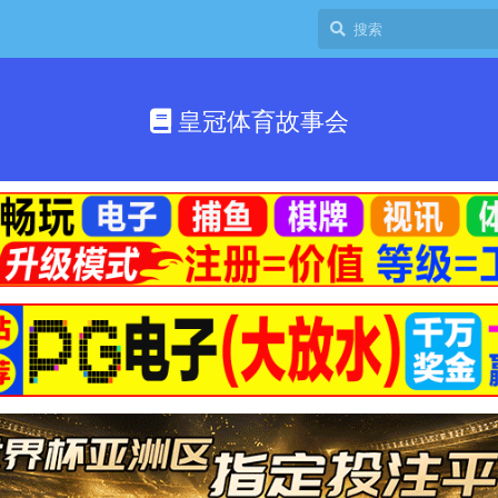
皇冠体育故事会