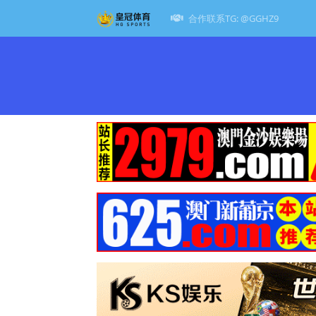
合作联系TG: @GGHZ9