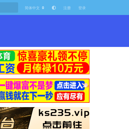
简体中文
注册
登录