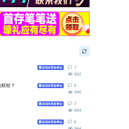
7
7
条回复
皇冠体育故事会
862
的权杖？
6
6
条回复
皇冠体育故事会
990
7
7
条回复
皇冠体育故事会
894
6
6
条回复
皇冠体育故事会
944