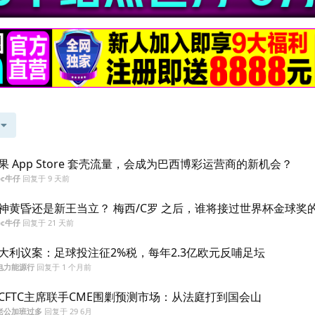
果 App Store 套壳流量，会成为巴西博彩运营商的新机会？
pc牛仔
回复于
9 天前
神黄昏还是新王当立？ 梅西/C罗 之后，谁将接过世界杯金球奖
pc牛仔
回复于
21 天前
大利议案：足球投注征2%税，每年2.3亿欧元反哺足坛
电力能源行
回复于
1 个月前
CFTC主席联手CME围剿预测市场：从法庭打到国会山
老公加班过多
回复于
29 6月